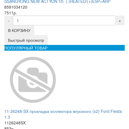
SSANGYONG NEW ACTYON 10- (-)HEATED/(+)ESP+ARP
8591034120
7511р.
-
+
В КОРЗИНУ
Быстрый просмотр
ПОПУЛЯРНЫЙ ТОВАР
11-26248-SX прокладка коллектора впускного (x2) Ford Fiesta
1.3
1126248SX
853р.