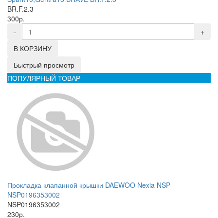
BR.F.2.3
300р.
-
+
В КОРЗИНУ
Быстрый просмотр
ПОПУЛЯРНЫЙ ТОВАР
Прокладка клапанной крышки DAEWOO Nexia NSP
NSP0196353002
NSP0196353002
230р.