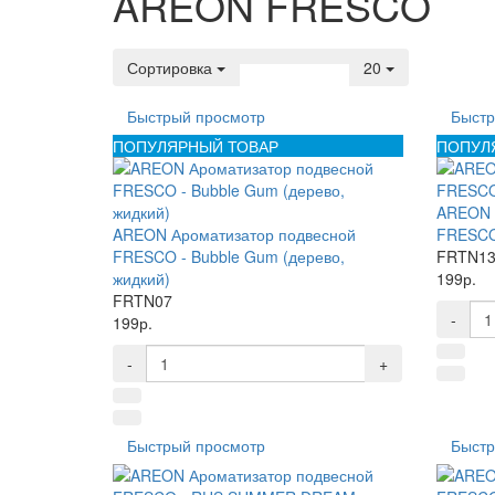
AREON FRESCO
Сортировка
20
Быстрый просмотр
Быстр
ПОПУЛЯРНЫЙ ТОВАР
ПОПУЛ
AREON 
AREON Ароматизатор подвесной
FRESCO 
FRESCO - Bubble Gum (дерево,
FRTN1
жидкий)
199р.
FRTN07
-
199р.
-
+
Быстрый просмотр
Быстр