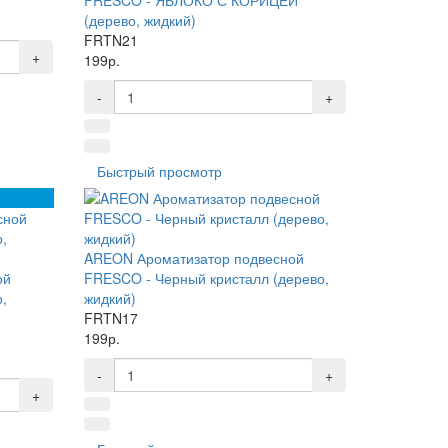
(дерево, жидкий)
FRTN21
+
199р.
-
+
Быстрый просмотр
AREON Ароматизатор подвесной
ой
FRESCO - Черный кристалл (дерево,
,
жидкий)
FRTN17
199р.
-
+
+