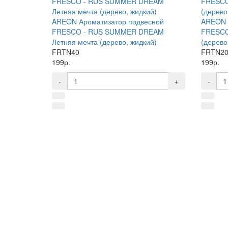
AREON Ароматизатор подвесной
AREON 
FRESCO - RUS SUMMER DREAM
FRESCO 
Летняя мечта (дерево, жидкий)
(дерево
FRTN40
FRTN2
199р.
199р.
-
+
-