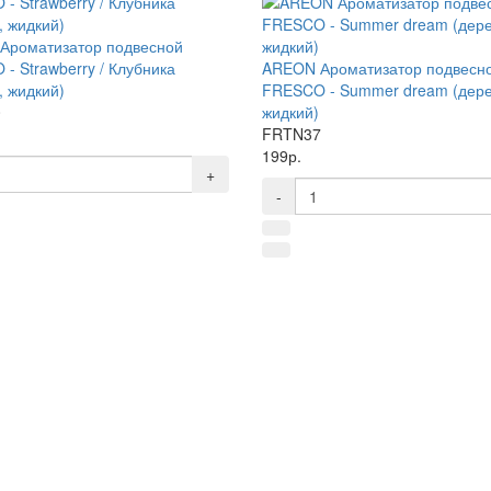
Ароматизатор подвесной
- Strawberry / Клубника
AREON Ароматизатор подвесн
, жидкий)
FRESCO - Summer dream (дере
0
жидкий)
FRTN37
199р.
+
-