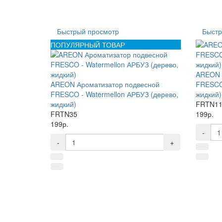
Быстрый просмотр
Быстр
ПОПУЛЯРНЫЙ ТОВАР
AREON 
AREON Ароматизатор подвесной
FRESCO 
FRESCO - Watermellon АРБУЗ (дерево,
жидкий)
жидкий)
FRTN1
FRTN35
199р.
199р.
-
-
+