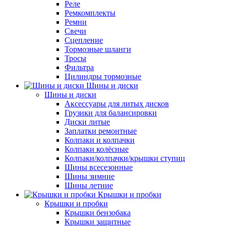
Реле
Ремкомплекты
Ремни
Свечи
Сцепление
Тормозные шланги
Тросы
Фильтра
Цилиндры тормозные
Шины и диски
Шины и диски
Аксессуары для литых дисков
Грузики для балансировки
Диски литые
Заплатки ремонтные
Колпаки и колпачки
Колпаки колёсные
Колпаки/колпачки/крышки ступиц
Шины всесезонные
Шины зимние
Шины летние
Крышки и пробки
Крышки и пробки
Крышки бензобака
Крышки защитные