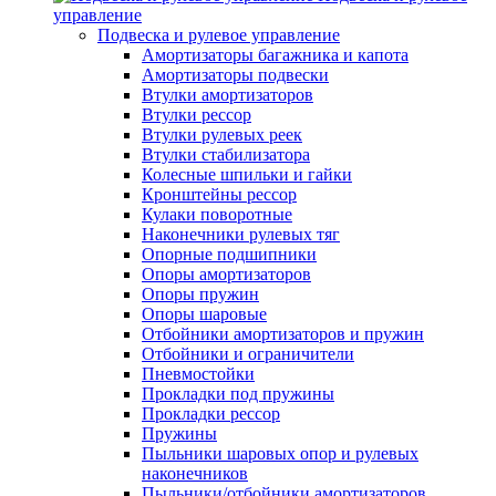
управление
Подвеска и рулевое управление
Амортизаторы багажника и капота
Амортизаторы подвески
Втулки амортизаторов
Втулки рессор
Втулки рулевых реек
Втулки стабилизатора
Колесные шпильки и гайки
Кронштейны рессор
Кулаки поворотные
Наконечники рулевых тяг
Опорные подшипники
Опоры амортизаторов
Опоры пружин
Опоры шаровые
Отбойники амортизаторов и пружин
Отбойники и ограничители
Пневмостойки
Прокладки под пружины
Прокладки рессор
Пружины
Пыльники шаровых опор и рулевых
наконечников
Пыльники/отбойники амортизаторов