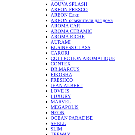
AQUVA SPLASH
AREON FRESCO
AREON Ёлки
AREON освежители для дома
AROMA CAR
AROMA CERAMIC
AROMA RICHE
AURAMI
BUSINESS CLASS
CARORI
COLLECTION AROMATIQUE
CONTEX
DR.MARCUS
EIKOSHA
FRESHCO
JEAN ALBERT
LOVE IS
LUXURY
MARVEL
MEGAPOLIS
NEON
OCEAN PARADISE
SHELL
SLIM
TEEWAY