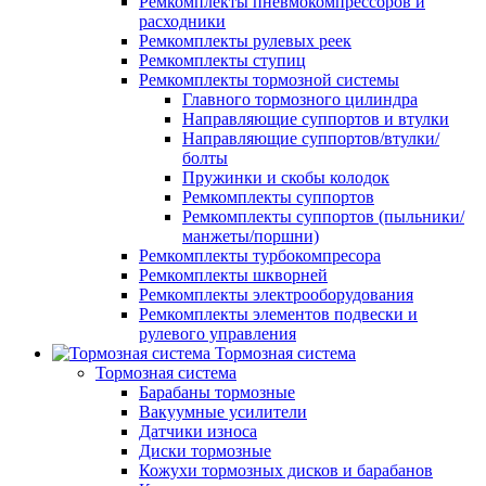
Ремкомплекты пневмокомпрессоров и
расходники
Ремкомплекты рулевых реек
Ремкомплекты ступиц
Ремкомплекты тормозной системы
Главного тормозного цилиндра
Направляющие суппортов и втулки
Направляющие суппортов/втулки/
болты
Пружинки и скобы колодок
Ремкомплекты суппортов
Ремкомплекты суппортов (пыльники/
манжеты/поршни)
Ремкомплекты турбокомпресора
Ремкомплекты шкворней
Ремкомплекты электрооборудования
Ремкомплекты элементов подвески и
рулевого управления
Тормозная система
Тормозная система
Барабаны тормозные
Вакуумные усилители
Датчики износа
Диски тормозные
Кожухи тормозных дисков и барабанов