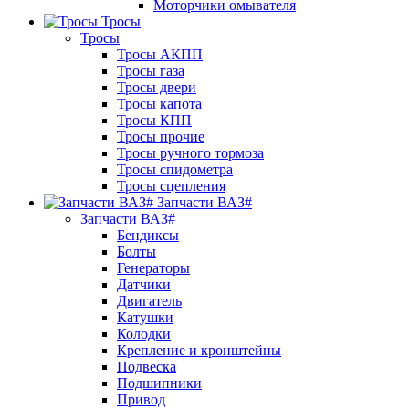
Моторчики омывателя
Тросы
Тросы
Тросы АКПП
Тросы газа
Тросы двери
Тросы капота
Тросы КПП
Тросы прочие
Тросы ручного тормоза
Тросы спидометра
Тросы сцепления
Запчасти ВАЗ#
Запчасти ВАЗ#
Бендиксы
Болты
Генераторы
Датчики
Двигатель
Катушки
Колодки
Крепление и кронштейны
Подвеска
Подшипники
Привод