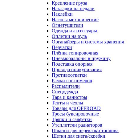
Крепление груза
Накладки на педали
Наклейки
Насосы механические
Огнетушители
Одежда и аксессуары
Оплетки на руль
Органайзеры и системы хранения
Перчатки
Плёнка тонировочная
Пневмобаллоны в пружину
Подставка опорная
Провода прикуривания
Противооткатки
Рамки гос.номеров
Распылители
Спецодежда
Тара и канистры
Тенты и чехлы
Товары для OFFROAD
Тросы буксировочные
Тряпки и салфетки
Утеплители радиаторов
Шланги для перекачки топлива
Щетки для снега/скребки