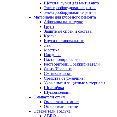
Щётки и губки для мытья авто
Электрооборудование разное
Электрооборудование разное
Материалы для кузовного ремонта
Аброзивы на липучке
Грунт
Защитные спреи и составы
Краска
Круги полировальные
Лак
Мастика
Наждачка
Паста полировальная
Растворители/Обезжириватели
Скотч/Изолента
Смывка краски
Средства от ржавчины
Укрывные и защитные материалы
Шпатлёвка
Шумоизоляция
Омыватели стекл
Омыватели зимние
Омыватели летние
Освежители воздуха
ABRO