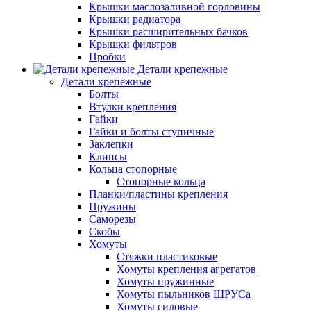
Крышки маслозаливной горловины
Крышки радиатора
Крышки расширительных бачков
Крышки фильтров
Пробки
Детали крепежные
Детали крепежные
Болты
Втулки крепления
Гайки
Гайки и болты ступичные
Заклепки
Клипсы
Кольца стопорные
Стопорные кольца
Планки/пластины крепления
Пружины
Саморезы
Скобы
Хомуты
Стяжки пластиковые
Хомуты крепления агрегатов
Хомуты пружинные
Хомуты пыльников ШРУСа
Хомуты силовые