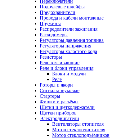
Переключатели
Подрулевые шлейфы
Предохранители
Провода и кабели монтажные
Пружины
Распределители зажигания
Расходомеры
Регуляторы давления топлива
Регуляторы напряжения
Регуляторы холостого хода
Резисторы
Реле втягивающие
Реле и блоки управления
Блоки и модули
Реле
Роторы и якори
Сигналы звуковые
Стартеры
Фишки и разъёмы
Щетки и щеткодержатели
Щитки приборов
Электродвигатели
Вентиляторы отопителя
Мотор стеклоочистителя
Мотор стеклоподъёмников