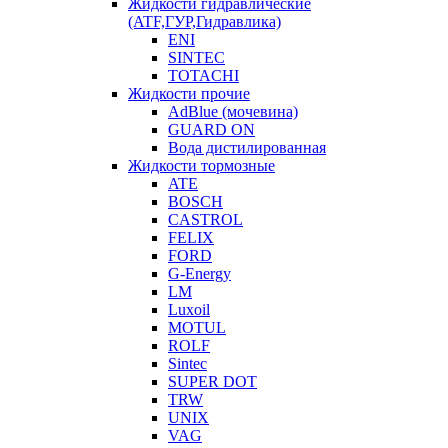
Жидкости гидравлические
(ATF,ГУР,Гидравлика)
ENI
SINTEC
TOTACHI
Жидкости прочие
AdBlue (мочевина)
GUARD ON
Вода дистилированная
Жидкости тормозные
ATE
BOSCH
CASTROL
FELIX
FORD
G-Energy
LM
Luxoil
MOTUL
ROLF
Sintec
SUPER DOT
TRW
UNIX
VAG