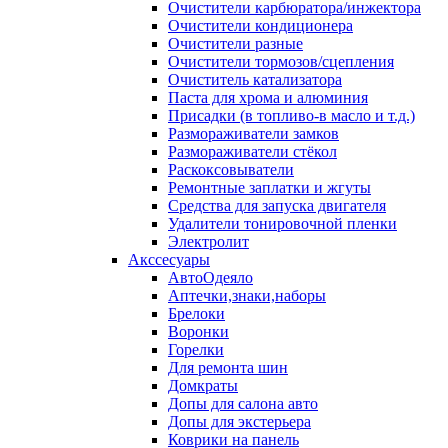
Очистители карбюратора/инжектора
Очистители кондиционера
Очистители разные
Очистители тормозов/сцепления
Очиститель катализатора
Паста для хрома и алюминия
Присадки (в топливо-в масло и т.д.)
Размораживатели замков
Размораживатели стёкол
Раскоксовыватели
Ремонтные заплатки и жгуты
Средства для запуска двигателя
Удалители тонировочной пленки
Электролит
Акссесуары
АвтоОдеяло
Аптечки,знаки,наборы
Брелоки
Воронки
Горелки
Для ремонта шин
Домкраты
Допы для салона авто
Допы для экстерьера
Коврики на панель