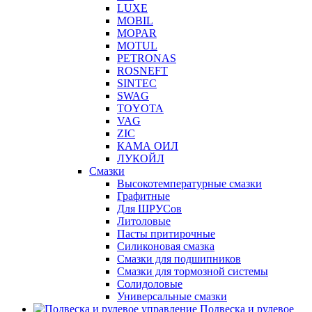
LUXE
MOBIL
MOPAR
MOTUL
PETRONAS
ROSNEFT
SINTEC
SWAG
TOYOTA
VAG
ZIC
КАМА ОИЛ
ЛУКОЙЛ
Смазки
Высокотемпературные смазки
Графитные
Для ШРУСов
Литоловые
Пасты притирочные
Силиконовая смазка
Смазки для подшипников
Смазки для тормозной системы
Солидоловые
Универсальные смазки
Подвеска и рулевое