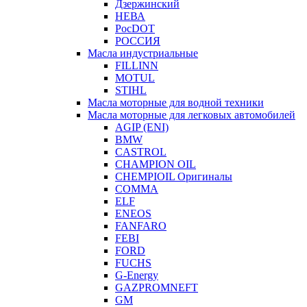
Дзержинский
НЕВА
РосDOT
РОССИЯ
Масла индустриальные
FILLINN
MOTUL
STIHL
Масла моторные для водной техники
Масла моторные для легковых автомобилей
AGIP (ENI)
BMW
CASTROL
CHAMPION OIL
CHEMPIOIL Оригиналы
COMMA
ELF
ENEOS
FANFARO
FEBI
FORD
FUCHS
G-Energy
GAZPROMNEFT
GM