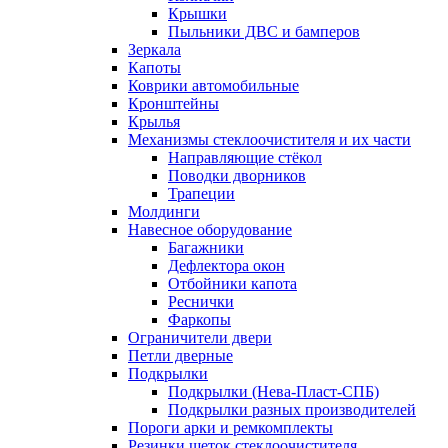
Крышки
Пыльники ДВС и бамперов
Зеркала
Капоты
Коврики автомобильные
Кронштейны
Крылья
Механизмы стеклоочистителя и их части
Направляющие стёкол
Поводки дворников
Трапеции
Молдинги
Навесное оборудование
Багажники
Дефлектора окон
Отбойники капота
Реснички
Фаркопы
Ограничители двери
Петли дверные
Подкрылки
Подкрылки (Нева-Пласт-СПБ)
Подкрылки разных производителей
Пороги арки и ремкомплекты
Резинки щеток стеклоочистителя