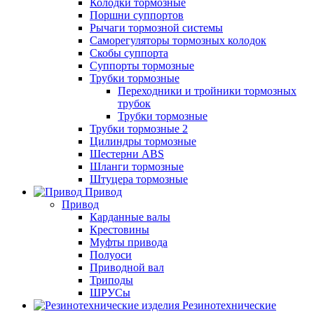
Колодки тормозные
Поршни суппортов
Рычаги тормозной системы
Саморегуляторы тормозных колодок
Скобы суппорта
Суппорты тормозные
Трубки тормозные
Переходники и тройники тормозных
трубок
Трубки тормозные
Трубки тормозные 2
Цилиндры тормозные
Шестерни ABS
Шланги тормозные
Штуцера тормозные
Привод
Привод
Карданные валы
Крестовины
Муфты привода
Полуоси
Приводной вал
Триподы
ШРУСы
Резинотехнические