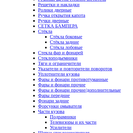
Решетки и накладки
Ролики дверные
Ручка открытия капота
Ручки дверные
СЕТКА БАМПЕРА
Стёкла
Стёкла боковые
Стёкла задние
Стёкла лобовые
Стекла фар и фонарей
Стеклоподьемники
Тяги и ограничители
Указатели и повторители поворотов
Уплотнители кузова
Фары и фонари противотуманные
Фары и фонари прочие
Фары и фонари прочие/дополнительные
Фары передние
Фонари задние
Форсунки омывателя
Части кузова
Подрамники
Телевизоры и их части
Усилители
Щетки стеклоочистителя