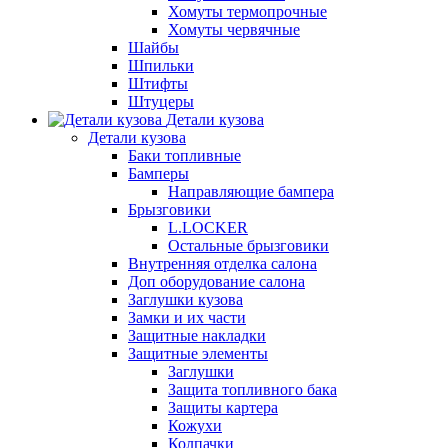
Хомуты термопрочные
Хомуты червячные
Шайбы
Шпильки
Штифты
Штуцеры
Детали кузова
Детали кузова
Баки топливные
Бамперы
Направляющие бампера
Брызговики
L.LOCKER
Остальные брызговики
Внутренняя отделка салона
Доп оборудование салона
Заглушки кузова
Замки и их части
Защитные накладки
Защитные элементы
Заглушки
Защита топливного бака
Защиты картера
Кожухи
Колпачки