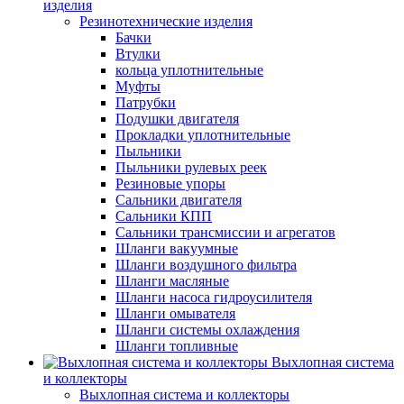
изделия
Резинотехнические изделия
Бачки
Втулки
кольца уплотнительные
Муфты
Патрубки
Подушки двигателя
Прокладки уплотнительные
Пыльники
Пыльники рулевых реек
Резиновые упоры
Сальники двигателя
Сальники КПП
Сальники трансмиссии и агрегатов
Шланги вакуумные
Шланги воздушного фильтра
Шланги масляные
Шланги насоса гидроусилителя
Шланги омывателя
Шланги системы охлаждения
Шланги топливные
Выхлопная система
и коллекторы
Выхлопная система и коллекторы