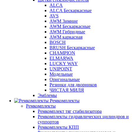
ALCA
ALCA Бескаркасные
AVS
AWM 3имние
AWM Бескаркасные
AWM Гибридные
AWM каркасная
BOSCH
BRUSH Бескаркасные
CHAMPION
ELMARWA
LUCKY WAY
UNIPOINT
Модельные
Оригинальные
Резинки для дворников
ЧИСТАЯ МИЛЯ
Эмблемы
Ремкомплекты
Ремкомплекты
Ремкомплект тяг стабилизатора
Ремкомплекты гидравлических цилиндров и
суппортов
Ремкомплекты КПП