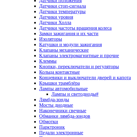
Датчики положения
Датчики стоп-сигнала
Датчики температуры
Датчики уровня
Датчики Холла
Датчики частоты вращения колеса
Замки зажигания и их части
Изоляторы
Катушки и модули зажигания
Клапаны механические
Клапаны электромагнитные и прочие
Клеммы
Кнопки, переключатели и регуляторы
Кольца контактные
Концевики и выключатели дверей и капота
Крышки трамблёра
Лампы автомобильные
Лампы и светодиоды#
Лямбда-зонды
Мосты диодные
Наконечники свечные
Обманки лямбда-зондов
Обмотки
Парктроник
Педали электронные