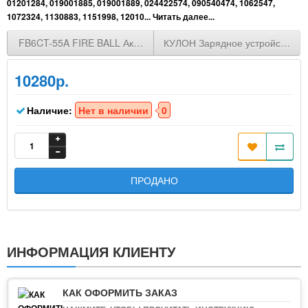
01201284, 019001885, 019001889, 024422574, 090540474, 1062547,
1072324, 1130883, 1151998, 12010...
Читать далее...
FB6CT-55A FIRE BALL Аккумуляторная батарея 55Ah п/п (+/-)
КУЛОН Зарядное устройство АК
10280р.
Наличие:
Нет в наличии
0
ПРОДАНО
ИНФОРМАЦИЯ КЛИЕНТУ
КАК ОФОРМИТЬ ЗАКАЗ