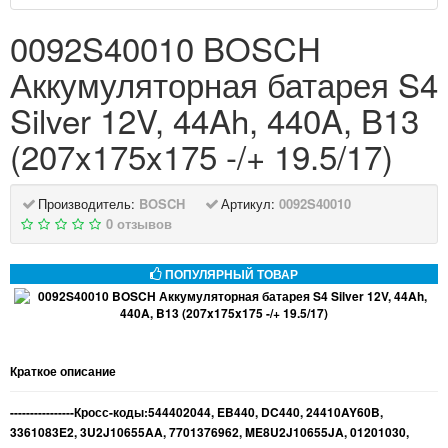
0092S40010 BOSCH
Аккумуляторная батарея S4
Silver 12V, 44Ah, 440A, B13
(207x175x175 -/+ 19.5/17)
Производитель:
BOSCH
Артикул:
0092S40010
0 отзывов
ПОПУЛЯРНЫЙ ТОВАР
Краткое описание
----------------Кросс-коды:544402044, EB440, DC440, 24410AY60B,
3361083E2, 3U2J10655AA, 7701376962, ME8U2J10655JA, 01201030,