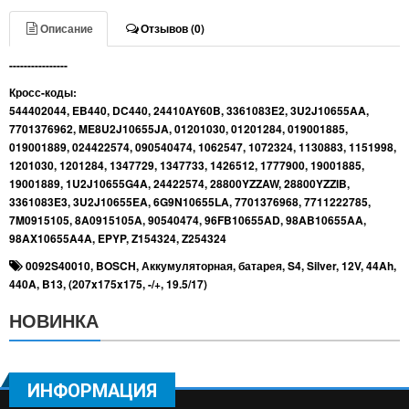
Описание
Отзывов (0)
----------------
Кросс-коды:
544402044, EB440, DC440, 24410AY60B, 3361083E2, 3U2J10655AA,
7701376962, ME8U2J10655JA, 01201030, 01201284, 019001885,
019001889, 024422574, 090540474, 1062547, 1072324, 1130883, 1151998,
1201030, 1201284, 1347729, 1347733, 1426512, 1777900, 19001885,
19001889, 1U2J10655G4A, 24422574, 28800YZZAW, 28800YZZIB,
3361083E3, 3U2J10655EA, 6G9N10655LA, 7701376968, 7711222785,
7M0915105, 8A0915105A, 90540474, 96FB10655AD, 98AB10655AA,
98AX10655A4A, EPYP, Z154324, Z254324
0092S40010
,
BOSCH
,
Аккумуляторная
,
батарея
,
S4
,
Silver
,
12V
,
44Ah
,
440A
,
B13
,
(207x175x175
,
-/+
,
19.5/17)
НОВИНКА
ИНФОРМАЦИЯ