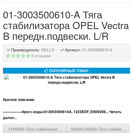
01-3003500610-A Тяга
стабилизатора OPEL Vectra
B передн.подвески. L/R
Производитель:
DELLO
Артикул:
01-3003500610-A
0 отзывов
ПОПУЛЯРНЫЙ ТОВАР
Краткое описание
----------------Кросс-коды:013003500610A, 1223EDF, DS09206...
Читать
далее...
1108000 Тяга стабилизатора AUDI 80/90 CH.8A-L-045001- 09/86
54830-0U000 Тяга стабилизатор