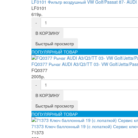
LF0101 Фильтр воздушный VW Golf/Passat 87- AUDI 
LF0101
619р.
-
В КОРЗИНУ
Быстрый просмотр
ПОПУЛЯРНЫЙ ТОВАР
FQ0377 Рычаг AUDI A3/Q3/TT 03- VW Golf/Jetta/Pass
FQ0377
2005р.
-
В КОРЗИНУ
Быстрый просмотр
ПОПУЛЯРНЫЙ ТОВАР
71373 Ключ баллонный 19 (с лопаткой) Сервис клю
71373