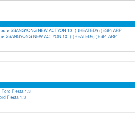
ности SSANGYONG NEW ACTYON 10- (-)HEATED/(+)ESP+ARP
rd Fiesta 1.3