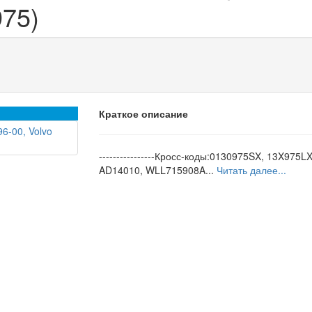
975)
Краткое описание
----------------Кросс-коды:0130975SX, 13X975LX
AD14010, WLL715908A...
Читать далее...