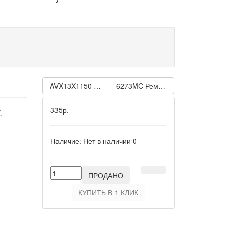
AVX13X1150 Ремень клиновой FORD Scorpio 2.5D-TD 
6273MC Ремень клиновой Alfa Ro
335р.
,
Наличие:
Нет в наличии
0
ПРОДАНО
КУПИТЬ В 1 КЛИК