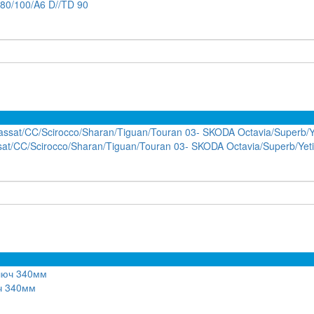
80/100/A6 D//TD 90
at/CC/Scirocco/Sharan/Tiguan/Touran 03- SKODA Octavia/Superb/Yeti
ч 340мм