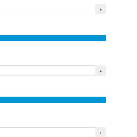
+
+
+