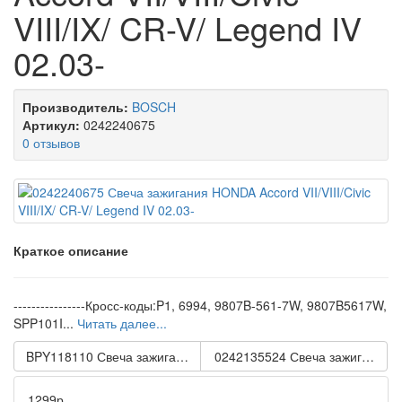
VIII/IX/ CR-V/ Legend IV
02.03-
Производитель:
BOSCH
Артикул:
0242240675
0 отзывов
Краткое описание
----------------Кросс-коды:P1, 6994, 9807B-561-7W, 9807B5617W,
SPP101I...
Читать далее...
BPY118110 Свеча зажигания MAZDA 2/ 3 (BKR5E-11)
0242135524 Свеча зажигания NIS
1299р.