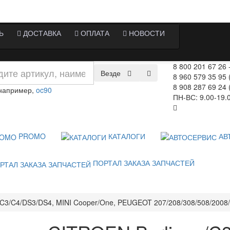
Ь
ДОСТАВКА
ОПЛАТА
НОВОСТИ
8 800 201 67 26
Везде
8 960 579 35 95 
8 908 287 69 24 
 например,
oc90
ПН-ВС: 9.00-19.
PROMO
КАТАЛОГИ
АВ
ПОРТАЛ ЗАКАЗА ЗАПЧАСТЕЙ
C3/C4/DS3/DS4, MINI Cooper/One, PEUGEOT 207/208/308/508/2008/