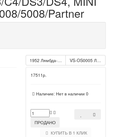
/C4/DS3/DS4, MINI
08/5008/Partner
1952 Лямбда-зонд универсальный AUDI, VW, OPEL
VS-OS0005 Лямбда-зонд (датчик
17511р.
Наличие:
Нет в наличии
0
ПРОДАНО
КУПИТЬ В 1 КЛИК