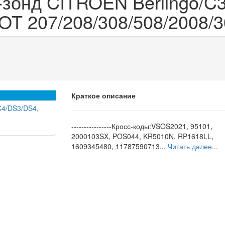
зонд CITROEN Berlingo/C3
T 207/208/308/508/2008/30
Краткое описание
----------------Кросс-коды:VSOS2021, 95101,
2000103SX, POS044, KR5010N, RP1618LL,
1609345480, 11787590713...
Читать далее...