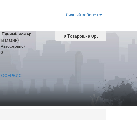
Личный кабинет
 - Единый номер
0
Tоваров,
на
0р.
(Магазин)
(Автосервис)
00
ТОСЕРВИС