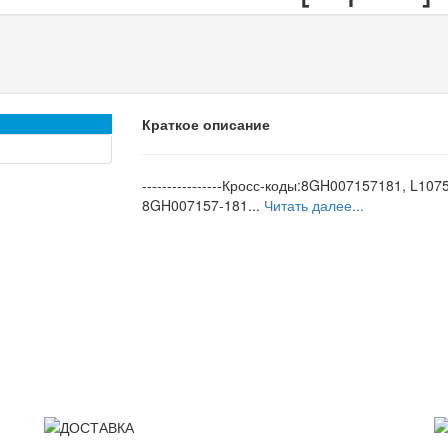
Краткое описание
----------------Кросс-коды:8GH007157181, L107
8GH007157-181...
Читать далее...