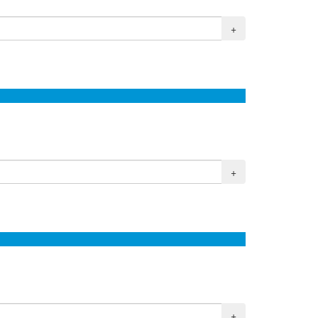
+
+
+