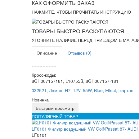
КАК ОФОРМИТЬ ЗАКАЗ
НАЖМИТЕ, ЧТОБЫ ПРОЧИТАТЬ ИНСТРУКЦИЮ
ТОВАРЫ БЫСТРО РАСКУПАЮТСЯ
УТОЧНИТЕ НАЛИЧИЕ ПЕРЕД ПРИЕЗДОМ В МАГАЗ
Описание
Отзывов (0)
----------------
Кросс-коды:
8GH007157181, L10755B, 8GH007157-181
032521
,
Лампа
,
H7
,
12V
,
55W
,
Blue
,
Effect
,
[картон]
Новинка
Быстрый просмотр
ПОПУЛЯРНЫЙ ТОВАР
LF0101 Фильтр воздушный VW Golf/Passat 87- AUDI 
LF0101