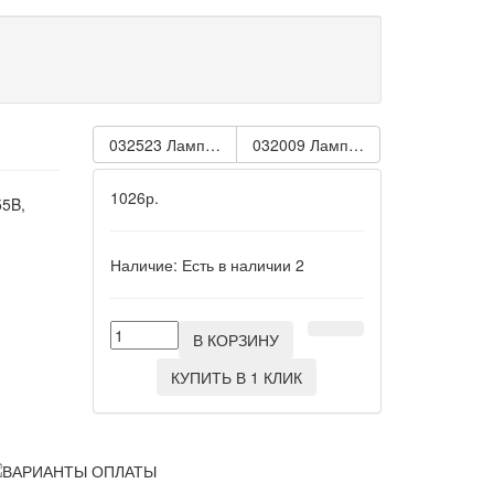
032523 Лампа H7 12V 55W Aqua Vision [картон]
032009 Лампа H7 12V 55W Essenti
1026р.
55B,
Наличие:
Есть в наличии
2
В КОРЗИНУ
КУПИТЬ В 1 КЛИК