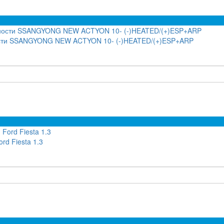
ности SSANGYONG NEW ACTYON 10- (-)HEATED/(+)ESP+ARP
rd Fiesta 1.3