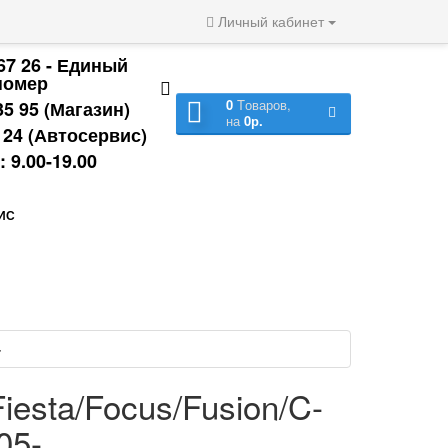
Личный кабинет
 67 26 - Единый
номер
0
Tоваров,
35 95 (Магазин)
на
0р.
9 24 (Автосервис)
 9.00-19.00
ИС
-
esta/Focus/Fusion/C-
05-