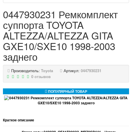
0447930231 Ремкомплект
суппорта TOYOTA
ALTEZZA/ALTEZZA GITA
GXE10/SXE10 1998-2003
заднего
Производитель:
Toyota
Артикул:
0447930231
0 отзывов
ПОПУЛЯРНЫЙ ТОВАР
Краткое описание
----------------Кросс-коды:240029, QF41F00032, MP79SP441...
Читать