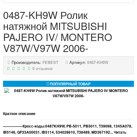
0487-KH9W Ролик
натяжной MITSUBISHI
PAJERO IV/ MONTERO
V87W/V97W 2006-
Производитель:
FEBEST
Артикул:
0487-KH9W
0 отзывов
ПОПУЛЯРНЫЙ ТОВАР
Краткое описание
----------------Кросс-коды:0487KH9W, PB-5011, PB5011, T39098, 1345A078,
IB5146, QF33A00031, IB5114, 534028610, T38489, MD367192...
Читать