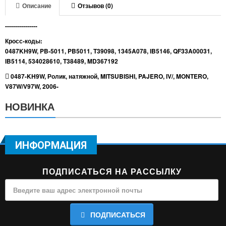
Описание
Отзывов (0)
----------------
Кросс-коды:
0487KH9W, PB-5011, PB5011, T39098, 1345A078, IB5146, QF33A00031,
IB5114, 534028610, T38489, MD367192
0487-KH9W
,
Ролик
,
натяжной
,
MITSUBISHI
,
PAJERO
,
IV/
,
MONTERO
,
V87W/V97W
,
2006-
НОВИНКА
ИНФОРМАЦИЯ
ПОДПИСАТЬСЯ НА РАССЫЛКУ
ПОДПИСАТЬСЯ