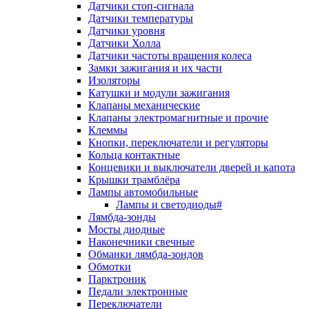
Датчики стоп-сигнала
Датчики температуры
Датчики уровня
Датчики Холла
Датчики частоты вращения колеса
Замки зажигания и их части
Изоляторы
Катушки и модули зажигания
Клапаны механические
Клапаны электромагнитные и прочие
Клеммы
Кнопки, переключатели и регуляторы
Кольца контактные
Концевики и выключатели дверей и капота
Крышки трамблёра
Лампы автомобильные
Лампы и светодиоды#
Лямбда-зонды
Мосты диодные
Наконечники свечные
Обманки лямбда-зондов
Обмотки
Парктроник
Педали электронные
Переключатели