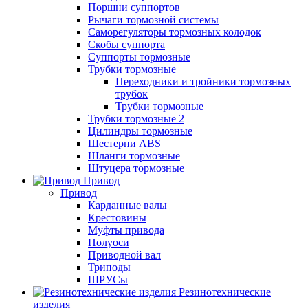
Поршни суппортов
Рычаги тормозной системы
Саморегуляторы тормозных колодок
Скобы суппорта
Суппорты тормозные
Трубки тормозные
Переходники и тройники тормозных
трубок
Трубки тормозные
Трубки тормозные 2
Цилиндры тормозные
Шестерни ABS
Шланги тормозные
Штуцера тормозные
Привод
Привод
Карданные валы
Крестовины
Муфты привода
Полуоси
Приводной вал
Триподы
ШРУСы
Резинотехнические
изделия