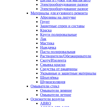
Щётки и губки для мытья авто
Электрооборудование разное
Электрооборудование разное
Материалы для кузовного ремонта
Аброзивы на липучке
Грунт
Защитные спреи и составы
Краска
Круги полировальные
Лак
Мастика
Наждачка
Паста полировальная
Растворители/Обезжириватели
Скотч/Изолента
Смывка краски
Средства от ржавчины
Укрывные и защитные материалы
Шпатлёвка
Шумоизоляция
Омыватели стекл
Омыватели зимние
Омыватели летние
Освежители воздуха
ABRO