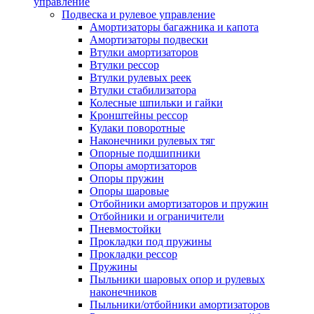
управление
Подвеска и рулевое управление
Амортизаторы багажника и капота
Амортизаторы подвески
Втулки амортизаторов
Втулки рессор
Втулки рулевых реек
Втулки стабилизатора
Колесные шпильки и гайки
Кронштейны рессор
Кулаки поворотные
Наконечники рулевых тяг
Опорные подшипники
Опоры амортизаторов
Опоры пружин
Опоры шаровые
Отбойники амортизаторов и пружин
Отбойники и ограничители
Пневмостойки
Прокладки под пружины
Прокладки рессор
Пружины
Пыльники шаровых опор и рулевых
наконечников
Пыльники/отбойники амортизаторов