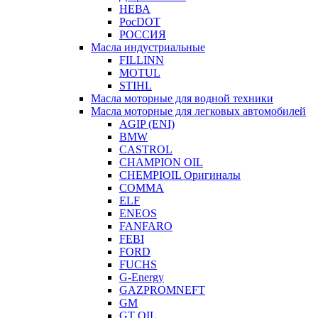
НЕВА
РосDOT
РОССИЯ
Масла индустриальные
FILLINN
MOTUL
STIHL
Масла моторные для водной техники
Масла моторные для легковых автомобилей
AGIP (ENI)
BMW
CASTROL
CHAMPION OIL
CHEMPIOIL Оригиналы
COMMA
ELF
ENEOS
FANFARO
FEBI
FORD
FUCHS
G-Energy
GAZPROMNEFT
GM
GT OIL