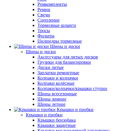
Ремкомплекты
Ремни
Свечи
Сцепление
Тормозные шланги
Тросы
Фильтра
Цилиндры тормозные
Шины и диски
Шины и диски
Аксессуары для литых дисков
Грузики для балансировки
Диски литые
Заплатки ремонтные
Колпаки и колпачки
Колпаки колёсные
Колпаки/колпачки/крышки ступиц
Шины всесезонные
Шины зимние
Шины летние
Крышки и пробки
Крышки и пробки
Крышки бензобака
Крышки защитные
Крышки маслозаливной горловины