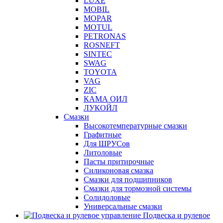
LUXE
MOBIL
MOPAR
MOTUL
PETRONAS
ROSNEFT
SINTEC
SWAG
TOYOTA
VAG
ZIC
КАМА ОИЛ
ЛУКОЙЛ
Смазки
Высокотемпературные смазки
Графитные
Для ШРУСов
Литоловые
Пасты притирочные
Силиконовая смазка
Смазки для подшипников
Смазки для тормозной системы
Солидоловые
Универсальные смазки
Подвеска и рулевое