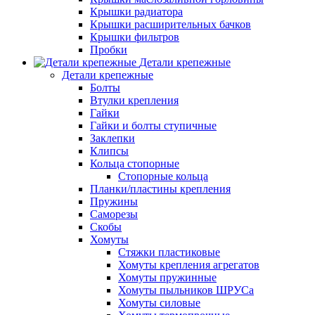
Крышки радиатора
Крышки расширительных бачков
Крышки фильтров
Пробки
Детали крепежные
Детали крепежные
Болты
Втулки крепления
Гайки
Гайки и болты ступичные
Заклепки
Клипсы
Кольца стопорные
Стопорные кольца
Планки/пластины крепления
Пружины
Саморезы
Скобы
Хомуты
Стяжки пластиковые
Хомуты крепления агрегатов
Хомуты пружинные
Хомуты пыльников ШРУСа
Хомуты силовые