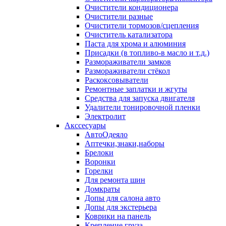
Очистители кондиционера
Очистители разные
Очистители тормозов/сцепления
Очиститель катализатора
Паста для хрома и алюминия
Присадки (в топливо-в масло и т.д.)
Размораживатели замков
Размораживатели стёкол
Раскоксовыватели
Ремонтные заплатки и жгуты
Средства для запуска двигателя
Удалители тонировочной пленки
Электролит
Акссесуары
АвтоОдеяло
Аптечки,знаки,наборы
Брелоки
Воронки
Горелки
Для ремонта шин
Домкраты
Допы для салона авто
Допы для экстерьера
Коврики на панель
Крепление груза