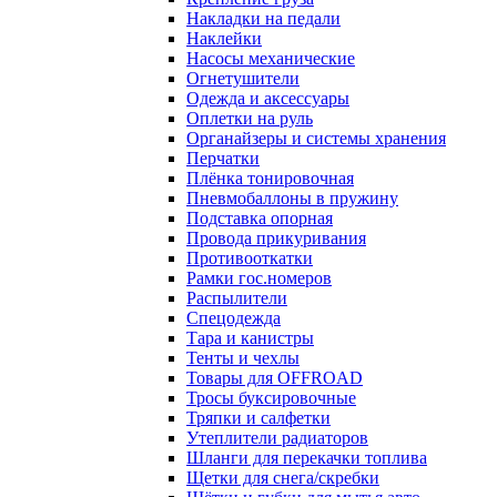
Накладки на педали
Наклейки
Насосы механические
Огнетушители
Одежда и аксессуары
Оплетки на руль
Органайзеры и системы хранения
Перчатки
Плёнка тонировочная
Пневмобаллоны в пружину
Подставка опорная
Провода прикуривания
Противооткатки
Рамки гос.номеров
Распылители
Спецодежда
Тара и канистры
Тенты и чехлы
Товары для OFFROAD
Тросы буксировочные
Тряпки и салфетки
Утеплители радиаторов
Шланги для перекачки топлива
Щетки для снега/скребки