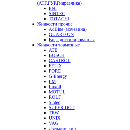
(ATF,ГУР,Гидравлика)
ENI
SINTEC
TOTACHI
Жидкости прочие
AdBlue (мочевина)
GUARD ON
Вода дистилированная
Жидкости тормозные
ATE
BOSCH
CASTROL
FELIX
FORD
G-Energy
LM
Luxoil
MOTUL
ROLF
Sintec
SUPER DOT
TRW
UNIX
VAG
Дзержинский