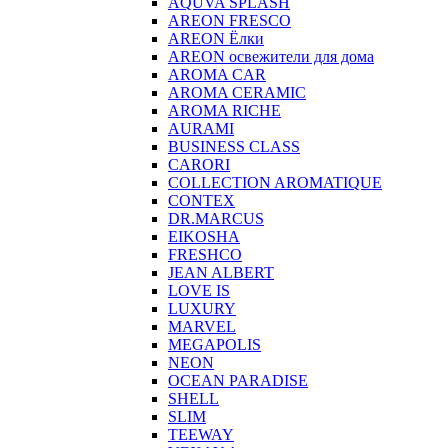
AQUVA SPLASH
AREON FRESCO
AREON Ёлки
AREON освежители для дома
AROMA CAR
AROMA CERAMIC
AROMA RICHE
AURAMI
BUSINESS CLASS
CARORI
COLLECTION AROMATIQUE
CONTEX
DR.MARCUS
EIKOSHA
FRESHCO
JEAN ALBERT
LOVE IS
LUXURY
MARVEL
MEGAPOLIS
NEON
OCEAN PARADISE
SHELL
SLIM
TEEWAY