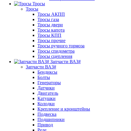
Тросы
Тросы
Тросы АКПП
Тросы газа
Тросы двери
Тросы капота
Тросы КПП
Тросы прочие
Тросы ручного тормоза
Тросы спидометра
Тросы сцепления
Запчасти ВАЗ#
Запчасти ВАЗ#
Бендиксы
Болты
Генераторы
Датчики
Двигатель
Катушки
Колодки
Крепление и кронштейны
Подвеска
Подшипники
Привод
Реле