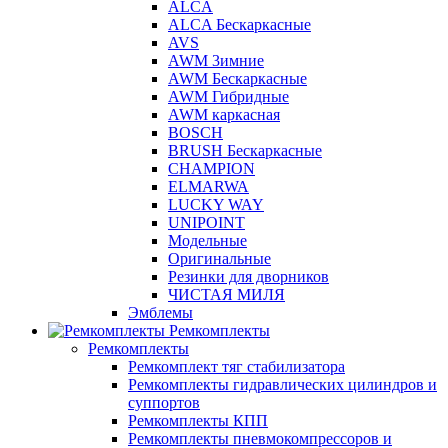
ALCA
ALCA Бескаркасные
AVS
AWM 3имние
AWM Бескаркасные
AWM Гибридные
AWM каркасная
BOSCH
BRUSH Бескаркасные
CHAMPION
ELMARWA
LUCKY WAY
UNIPOINT
Модельные
Оригинальные
Резинки для дворников
ЧИСТАЯ МИЛЯ
Эмблемы
Ремкомплекты
Ремкомплекты
Ремкомплект тяг стабилизатора
Ремкомплекты гидравлических цилиндров и
суппортов
Ремкомплекты КПП
Ремкомплекты пневмокомпрессоров и