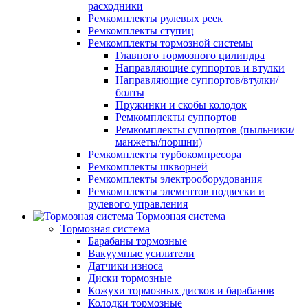
расходники
Ремкомплекты рулевых реек
Ремкомплекты ступиц
Ремкомплекты тормозной системы
Главного тормозного цилиндра
Направляющие суппортов и втулки
Направляющие суппортов/втулки/
болты
Пружинки и скобы колодок
Ремкомплекты суппортов
Ремкомплекты суппортов (пыльники/
манжеты/поршни)
Ремкомплекты турбокомпресора
Ремкомплекты шкворней
Ремкомплекты электрооборудования
Ремкомплекты элементов подвески и
рулевого управления
Тормозная система
Тормозная система
Барабаны тормозные
Вакуумные усилители
Датчики износа
Диски тормозные
Кожухи тормозных дисков и барабанов
Колодки тормозные