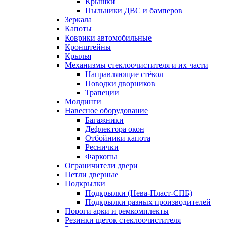
Крышки
Пыльники ДВС и бамперов
Зеркала
Капоты
Коврики автомобильные
Кронштейны
Крылья
Механизмы стеклоочистителя и их части
Направляющие стёкол
Поводки дворников
Трапеции
Молдинги
Навесное оборудование
Багажники
Дефлектора окон
Отбойники капота
Реснички
Фаркопы
Ограничители двери
Петли дверные
Подкрылки
Подкрылки (Нева-Пласт-СПБ)
Подкрылки разных производителей
Пороги арки и ремкомплекты
Резинки щеток стеклоочистителя