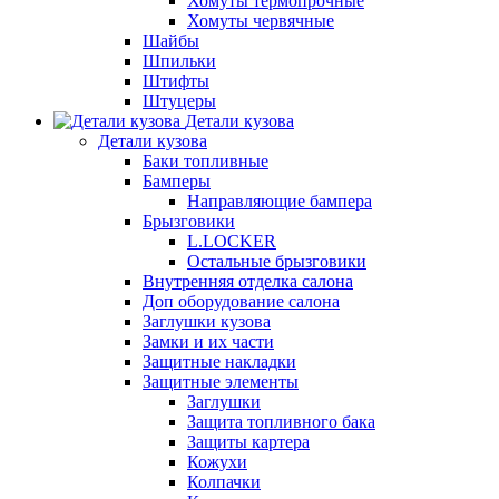
Хомуты термопрочные
Хомуты червячные
Шайбы
Шпильки
Штифты
Штуцеры
Детали кузова
Детали кузова
Баки топливные
Бамперы
Направляющие бампера
Брызговики
L.LOCKER
Остальные брызговики
Внутренняя отделка салона
Доп оборудование салона
Заглушки кузова
Замки и их части
Защитные накладки
Защитные элементы
Заглушки
Защита топливного бака
Защиты картера
Кожухи
Колпачки