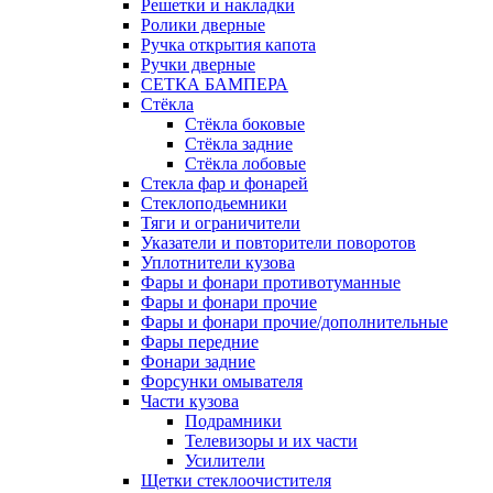
Решетки и накладки
Ролики дверные
Ручка открытия капота
Ручки дверные
СЕТКА БАМПЕРА
Стёкла
Стёкла боковые
Стёкла задние
Стёкла лобовые
Стекла фар и фонарей
Стеклоподьемники
Тяги и ограничители
Указатели и повторители поворотов
Уплотнители кузова
Фары и фонари противотуманные
Фары и фонари прочие
Фары и фонари прочие/дополнительные
Фары передние
Фонари задние
Форсунки омывателя
Части кузова
Подрамники
Телевизоры и их части
Усилители
Щетки стеклоочистителя