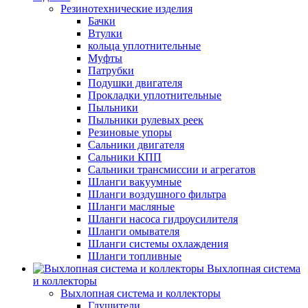
Резинотехнические изделия
Бачки
Втулки
кольца уплотнительные
Муфты
Патрубки
Подушки двигателя
Прокладки уплотнительные
Пыльники
Пыльники рулевых реек
Резиновые упоры
Сальники двигателя
Сальники КПП
Сальники трансмиссии и агрегатов
Шланги вакуумные
Шланги воздушного фильтра
Шланги масляные
Шланги насоса гидроусилителя
Шланги омывателя
Шланги системы охлаждения
Шланги топливные
Выхлопная система
и коллекторы
Выхлопная система и коллекторы
Глушители