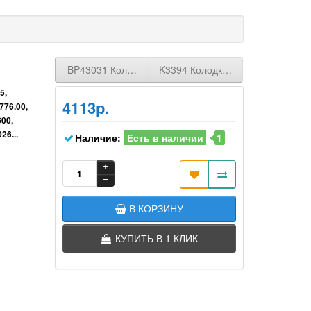
BP43031 Колодки дисковые FORD Mondeo III 1.8-3.0/
K3394 Колодки барабанные MAZ
5,
4113р.
776.00,
00,
26...
Наличие:
Есть в наличии
1
В КОРЗИНУ
КУПИТЬ В 1 КЛИК