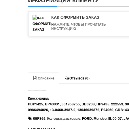
КАК ОФОРМИТЬ ЗАКАЗ
НАЖМИТЕ, ЧТОБЫ ПРОЧИТАТЬ
ИНСТРУКЦИЮ
Описание
Отзывов (0)
----------------
Кросс-коды:
PBP1425, BP43031, 301958755, BB0238, HP9435, 222553, 301
0986494026, 13-0460-3987-2, 13046039872, P24060, GDB143
05P865
,
Колодки
,
дисковые
,
FORD
,
Mondeo
,
III
,
00-07
,
JA