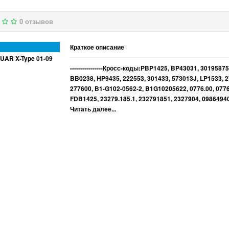
0 отзывов
Краткое описание
----------------Кросс-коды:PBP1425, BP43031, 30195875
BB0238, HP9435, 222553, 301433, 573013J, LP1533, 2
277600, B1-G102-0562-2, B1G10205622, 0776.00, 0776
FDB1425, 23279.185.1, 232791851, 2327904, 09864940
Читать далее...