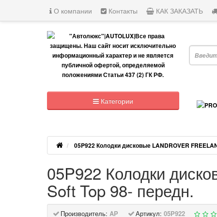
О компании
Контакты
КАК ЗАКАЗАТЬ
Я ищу, н
Категории
05P922 Колодки дисковые LANDROVER FREELANDE
05P922 Колодки дис
Soft Top 98- передн.
Производитель:
AP
Артикул:
05P922