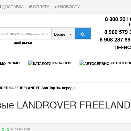
ДОСТАВКА
ОПЛАТА
НОВОСТИ
8 800 201
8 960 579 
Везде
8 908 287 6
апример,
audi рычаг
ПН-ВС:
PROMO
КАТАЛОГИ
АВТОСЕРВ
R 98-/ FREELANDER Soft Top 98- передн.
ковые LANDROVER FREELAND
0 отзывов