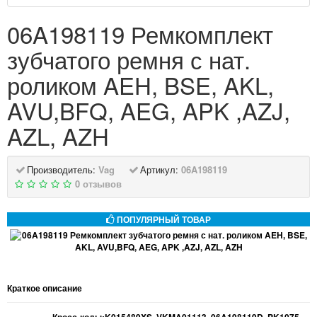
06A198119 Ремкомплект
зубчатого ремня с нат.
роликом AEH, BSE, AKL,
AVU,BFQ, AEG, APK ,AZJ,
AZL, AZH
Производитель:
Vag
Артикул:
06A198119
0 отзывов
ПОПУЛЯРНЫЙ ТОВАР
Краткое описание
----------------Кросс-коды:K015489XS, VKMA01113, 06A198119D, PK1075,