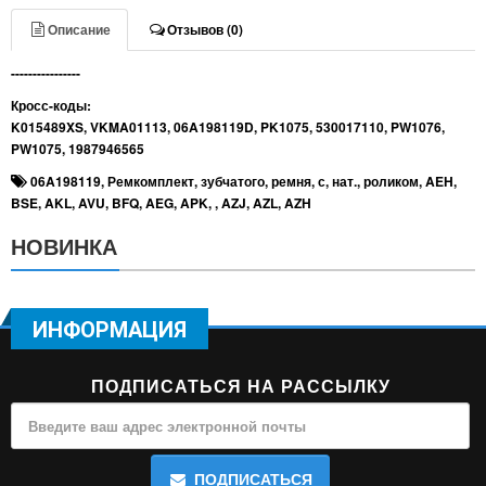
Описание
Отзывов (0)
----------------
Кросс-коды:
K015489XS, VKMA01113, 06A198119D, PK1075, 530017110, PW1076,
PW1075, 1987946565
06A198119
,
Ремкомплект
,
зубчатого
,
ремня
,
с
,
нат.
,
роликом
,
AEH
,
BSE
,
AKL
,
AVU
,
BFQ
,
AEG
,
APK
,
,
AZJ
,
AZL
,
AZH
НОВИНКА
ИНФОРМАЦИЯ
ПОДПИСАТЬСЯ НА РАССЫЛКУ
ПОДПИСАТЬСЯ