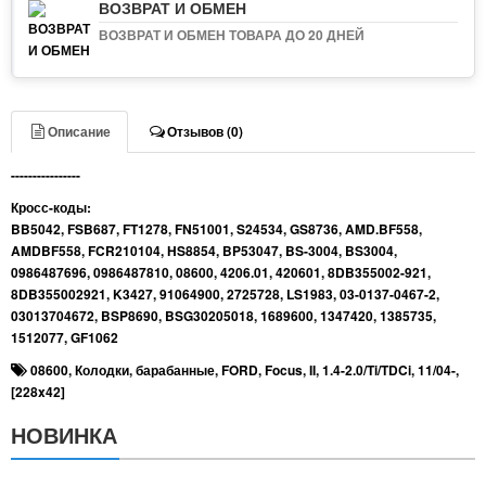
ВОЗВРАТ И ОБМЕН
ВОЗВРАТ И ОБМЕН ТОВАРА ДО 20 ДНЕЙ
Описание
Отзывов (0)
----------------
Кросс-коды:
BB5042, FSB687, FT1278, FN51001, S24534, GS8736, AMD.BF558,
AMDBF558, FCR210104, HS8854, BP53047, BS-3004, BS3004,
0986487696, 0986487810, 08600, 4206.01, 420601, 8DB355002-921,
8DB355002921, K3427, 91064900, 2725728, LS1983, 03-0137-0467-2,
03013704672, BSP8690, BSG30205018, 1689600, 1347420, 1385735,
1512077, GF1062
08600
,
Колодки
,
барабанные
,
FORD
,
Focus
,
II
,
1.4-2.0/Ti/TDCi
,
11/04-
,
[228x42]
НОВИНКА