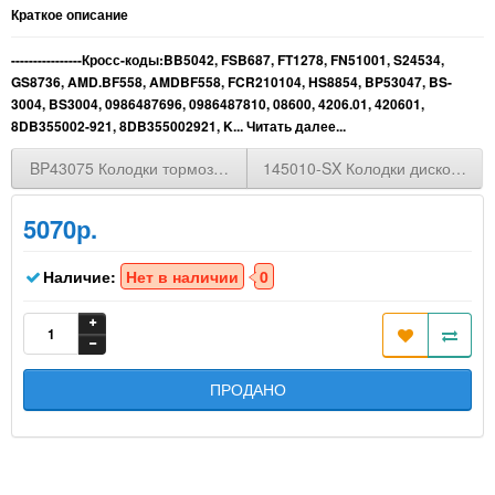
Краткое описание
----------------Кросс-коды:BB5042, FSB687, FT1278, FN51001, S24534,
GS8736, AMD.BF558, AMDBF558, FCR210104, HS8854, BP53047, BS-
3004, BS3004, 0986487696, 0986487810, 08600, 4206.01, 420601,
8DB355002-921, 8DB355002921, K...
Читать далее...
BP43075 Колодки тормозные AUDI A1 10-/ A3 03-/ TT, Skoda Fabia
145010-SX Колодки дисковые AUD
5070р.
Наличие:
Нет в наличии
0
ПРОДАНО