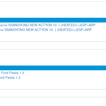
ности SSANGYONG NEW ACTYON 10- (-)HEATED/(+)ESP+ARP
rd Fiesta 1.3