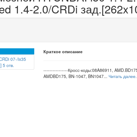
ed 1.4-2.0/CRDi зад.[262x10
Краткое описание
----------------Кросс-коды:08A86911, AMD.BD17
AMDBD175, BN-1047, BN1047...
Читать далее..