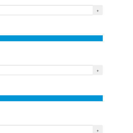
+
+
+