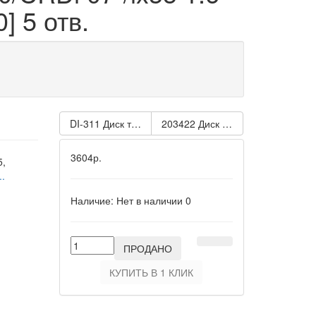
] 5 отв.
DI-311 Диск тормозной MAZDA 3 1,4-2,2/MZR-CD 10/03-
203422 Диск тормозной HYUNDAI S
3604р.
5,
.
Наличие:
Нет в наличии
0
ПРОДАНО
КУПИТЬ В 1 КЛИК