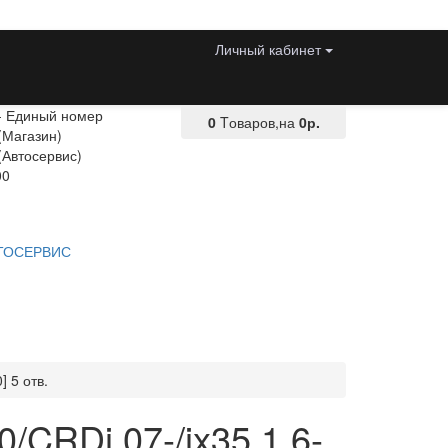
Личный кабинет
 - Единый номер
0
Tоваров,
на
0р.
(Магазин)
(Автосервис)
00
ТОСЕРВИС
] 5 отв.
/CRDi 07-/ix35 1.6-