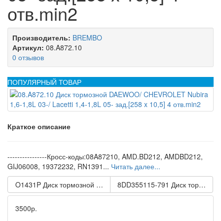
отв.min2
Производитель:
BREMBO
Артикул:
08.A872.10
0 отзывов
ПОПУЛЯРНЫЙ ТОВАР
Краткое описание
----------------Кросс-коды:08A87210, AMD.BD212, AMDBD212,
GIJ06008, 19372232, RN1391...
Читать далее...
O1431P Диск тормозной Opel Astra G H 98-/ Zafira A B 99-/ Meri
8DD355115-791 Диск тормозной
3500р.