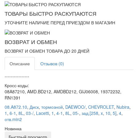
ТОВАРЫ БЫСТРО РАСКУПАЮТСЯ
УТОЧНИТЕ НАЛИЧИЕ ПЕРЕД ПРИЕЗДОМ В МАГАЗИН
ВОЗВРАТ И ОБМЕН
ВОЗВРАТ И ОБМЕН ТОВАРА ДО 20 ДНЕЙ
Описание
Отзывов (0)
----------------
Кросс-коды:
08A87210, AMD.BD212, AMDBD212, GIJ06008, 19372232,
RN1391
08.A872.10
,
Диск
,
тормозной
,
DAEWOO/
,
CHEVROLET
,
Nubira
,
1
,
6-1
,
8L
,
03-/
,
Lacetti
,
1
,
4-1
,
8L
,
05-
,
зад.[258
,
x
,
10
,
5]
,
4
,
отв.min2
Новинка
Быстрый просмотр