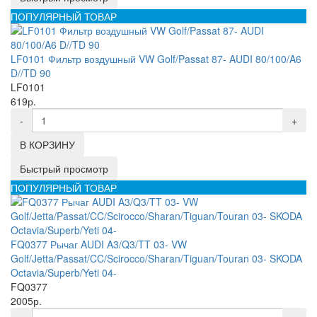
ПОПУЛЯРНЫЙ ТОВАР
LF0101 Фильтр воздушный VW Golf/Passat 87- AUDI 80/100/A6
D//TD 90
LF0101
619р.
-
+
В КОРЗИНУ
Быстрый просмотр
ПОПУЛЯРНЫЙ ТОВАР
FQ0377 Рычаг AUDI A3/Q3/TT 03- VW
Golf/Jetta/Passat/CC/Scirocco/Sharan/Tiguan/Touran 03- SKODA
Octavia/Superb/Yeti 04-
FQ0377
2005р.