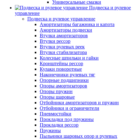
Универсальные смазки
Подвеска и рулевое
управление
Подвеска и рулевое управление
Амортизаторы багажника и капота
Амортизаторы подвески
Втулки амортизаторов
Втулки рессор
Втулки рулевых реек
Втулки стабилизатора
Колесные шпильки и гайки
Кронштейны рессор
Кулаки поворотные
Наконечники рулевых тяг
Опорные подшипники
Опоры амортизаторов
Опоры пружин
Опоры шаровые
Отбойники амортизаторов и пружин
Отбойники и ограничители
Пневмостойки
Прокладки под пружины
Прокладки рессор
Пружины
Пыльники шаровых опор и рулевых