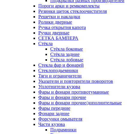
Подкрылки разных производителей
Пороги арки и ремкомплекты
Резинки щеток стеклоочистителя
Решетки и накладки
Ролики дверные
Ручка открытия капота
Ручки дверные
СЕТКА БАМПЕРА
Стёкла
Стёкла боковые
Стёкла задние
Стёкла лобовые
Стекла фар и фонарей
Стеклоподьемники
Тяги и ограничители
Указатели и повторители поворотов
Уплотнители кузова
Фары и фонари противотуманные
Фары и фонари прочие
Фары и фонари прочие/дополнительные
Фары передние
Фонари задние
Форсунки омывателя
Части кузова
Подрамники