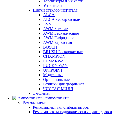
Телевизоры и их части
Усилители
Щетки стеклоочистителя
ALCA
ALCA Бескаркасные
AVS
AWM 3имние
AWM Бескаркасные
AWM Гибридные
AWM каркасная
BOSCH
BRUSH Бескаркасные
CHAMPION
ELMARWA
LUCKY WAY
UNIPOINT
Модельные
Оригинальные
Резинки для дворников
ЧИСТАЯ МИЛЯ
Эмблемы
Ремкомплекты
Ремкомплекты
Ремкомплект тяг стабилизатора
Ремкомплекты гидравлических цилиндров и