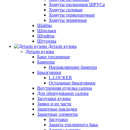
Хомуты пыльников ШРУСа
Хомуты силовые
Хомуты термопрочные
Хомуты червячные
Шайбы
Шпильки
Штифты
Штуцеры
Детали кузова
Детали кузова
Баки топливные
Бамперы
Направляющие бампера
Брызговики
L.LOCKER
Остальные брызговики
Внутренняя отделка салона
Доп оборудование салона
Заглушки кузова
Замки и их части
Защитные накладки
Защитные элементы
Заглушки
Защита топливного бака
Защиты картера