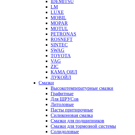
IDEMITSU
LM
LUXE
MOBIL
MOPAR
MOTUL
PETRONAS
ROSNEFT
SINTEC
SWAG
TOYOTA
VAG
ZIC
КАМА ОИЛ
ЛУКОЙЛ
Смазки
Высокотемпературные смазки
Графитные
Для ШРУСов
Литоловые
Пасты притирочные
Силиконовая смазка
Смазки для подшипников
Смазки для тормозной системы
Солидоловые