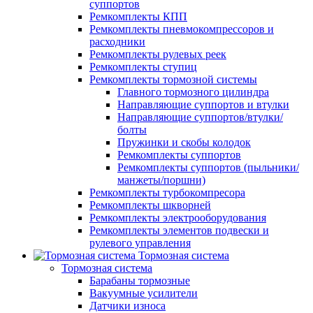
суппортов
Ремкомплекты КПП
Ремкомплекты пневмокомпрессоров и
расходники
Ремкомплекты рулевых реек
Ремкомплекты ступиц
Ремкомплекты тормозной системы
Главного тормозного цилиндра
Направляющие суппортов и втулки
Направляющие суппортов/втулки/
болты
Пружинки и скобы колодок
Ремкомплекты суппортов
Ремкомплекты суппортов (пыльники/
манжеты/поршни)
Ремкомплекты турбокомпресора
Ремкомплекты шкворней
Ремкомплекты электрооборудования
Ремкомплекты элементов подвески и
рулевого управления
Тормозная система
Тормозная система
Барабаны тормозные
Вакуумные усилители
Датчики износа