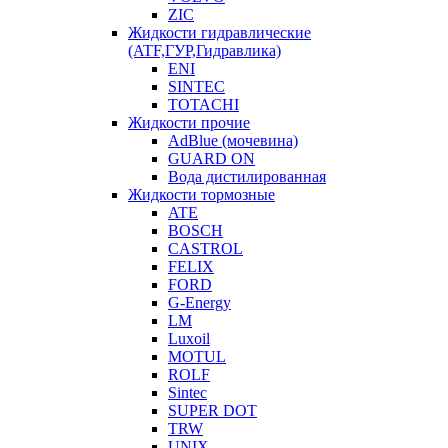
ZIC
Жидкости гидравлические
(ATF,ГУР,Гидравлика)
ENI
SINTEC
TOTACHI
Жидкости прочие
AdBlue (мочевина)
GUARD ON
Вода дистилированная
Жидкости тормозные
ATE
BOSCH
CASTROL
FELIX
FORD
G-Energy
LM
Luxoil
MOTUL
ROLF
Sintec
SUPER DOT
TRW
UNIX