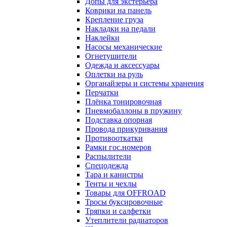
Допы для экстерьера
Коврики на панель
Крепление груза
Накладки на педали
Наклейки
Насосы механические
Огнетушители
Одежда и аксессуары
Оплетки на руль
Органайзеры и системы хранения
Перчатки
Плёнка тонировочная
Пневмобаллоны в пружину
Подставка опорная
Провода прикуривания
Противооткатки
Рамки гос.номеров
Распылители
Спецодежда
Тара и канистры
Тенты и чехлы
Товары для OFFROAD
Тросы буксировочные
Тряпки и салфетки
Утеплители радиаторов