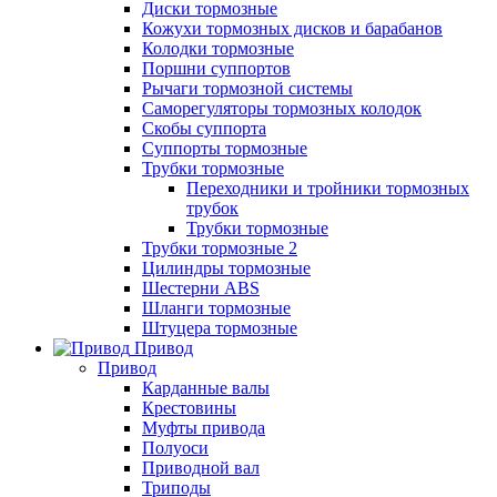
Диски тормозные
Кожухи тормозных дисков и барабанов
Колодки тормозные
Поршни суппортов
Рычаги тормозной системы
Саморегуляторы тормозных колодок
Скобы суппорта
Суппорты тормозные
Трубки тормозные
Переходники и тройники тормозных
трубок
Трубки тормозные
Трубки тормозные 2
Цилиндры тормозные
Шестерни ABS
Шланги тормозные
Штуцера тормозные
Привод
Привод
Карданные валы
Крестовины
Муфты привода
Полуоси
Приводной вал
Триподы