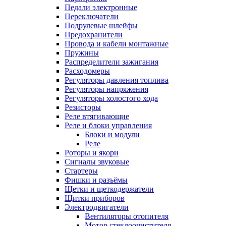
Педали электронные
Переключатели
Подрулевые шлейфы
Предохранители
Провода и кабели монтажные
Пружины
Распределители зажигания
Расходомеры
Регуляторы давления топлива
Регуляторы напряжения
Регуляторы холостого хода
Резисторы
Реле втягивающие
Реле и блоки управления
Блоки и модули
Реле
Роторы и якори
Сигналы звуковые
Стартеры
Фишки и разъёмы
Щетки и щеткодержатели
Щитки приборов
Электродвигатели
Вентиляторы отопителя
Мотор стеклоочистителя