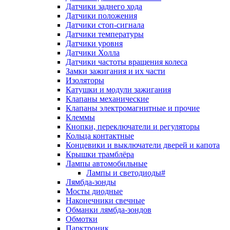
Датчики заднего хода
Датчики положения
Датчики стоп-сигнала
Датчики температуры
Датчики уровня
Датчики Холла
Датчики частоты вращения колеса
Замки зажигания и их части
Изоляторы
Катушки и модули зажигания
Клапаны механические
Клапаны электромагнитные и прочие
Клеммы
Кнопки, переключатели и регуляторы
Кольца контактные
Концевики и выключатели дверей и капота
Крышки трамблёра
Лампы автомобильные
Лампы и светодиоды#
Лямбда-зонды
Мосты диодные
Наконечники свечные
Обманки лямбда-зондов
Обмотки
Парктроник