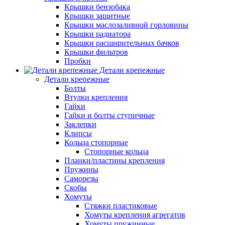
Крышки бензобака
Крышки защитные
Крышки маслозаливной горловины
Крышки радиатора
Крышки расширительных бачков
Крышки фильтров
Пробки
Детали крепежные
Детали крепежные
Болты
Втулки крепления
Гайки
Гайки и болты ступичные
Заклепки
Клипсы
Кольца стопорные
Стопорные кольца
Планки/пластины крепления
Пружины
Саморезы
Скобы
Хомуты
Стяжки пластиковые
Хомуты крепления агрегатов
Хомуты пружинные