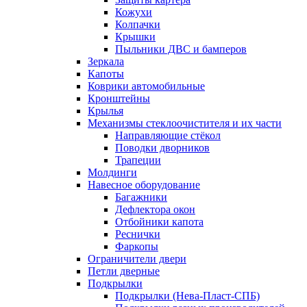
Кожухи
Колпачки
Крышки
Пыльники ДВС и бамперов
Зеркала
Капоты
Коврики автомобильные
Кронштейны
Крылья
Механизмы стеклоочистителя и их части
Направляющие стёкол
Поводки дворников
Трапеции
Молдинги
Навесное оборудование
Багажники
Дефлектора окон
Отбойники капота
Реснички
Фаркопы
Ограничители двери
Петли дверные
Подкрылки
Подкрылки (Нева-Пласт-СПБ)