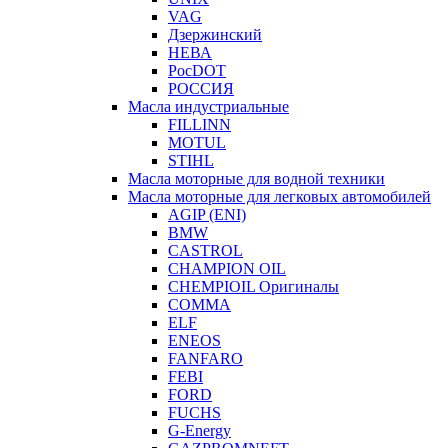
VAG
Дзержинский
НЕВА
РосDOT
РОССИЯ
Масла индустриальные
FILLINN
MOTUL
STIHL
Масла моторные для водной техники
Масла моторные для легковых автомобилей
AGIP (ENI)
BMW
CASTROL
CHAMPION OIL
CHEMPIOIL Оригиналы
COMMA
ELF
ENEOS
FANFARO
FEBI
FORD
FUCHS
G-Energy