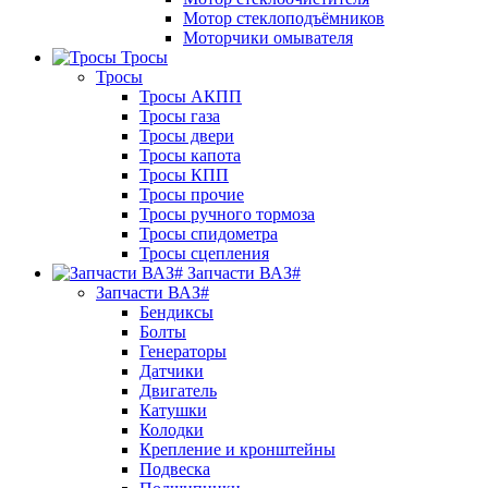
Мотор стеклоподъёмников
Моторчики омывателя
Тросы
Тросы
Тросы АКПП
Тросы газа
Тросы двери
Тросы капота
Тросы КПП
Тросы прочие
Тросы ручного тормоза
Тросы спидометра
Тросы сцепления
Запчасти ВАЗ#
Запчасти ВАЗ#
Бендиксы
Болты
Генераторы
Датчики
Двигатель
Катушки
Колодки
Крепление и кронштейны
Подвеска