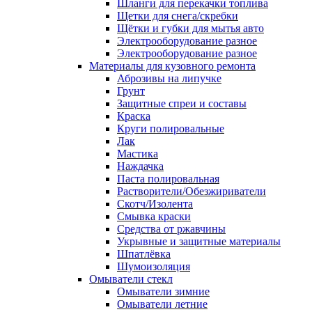
Шланги для перекачки топлива
Щетки для снега/скребки
Щётки и губки для мытья авто
Электрооборудование разное
Электрооборудование разное
Материалы для кузовного ремонта
Аброзивы на липучке
Грунт
Защитные спреи и составы
Краска
Круги полировальные
Лак
Мастика
Наждачка
Паста полировальная
Растворители/Обезжириватели
Скотч/Изолента
Смывка краски
Средства от ржавчины
Укрывные и защитные материалы
Шпатлёвка
Шумоизоляция
Омыватели стекл
Омыватели зимние
Омыватели летние