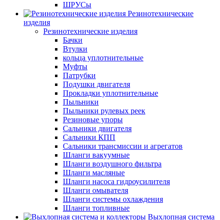
ШРУСы
Резинотехнические
изделия
Резинотехнические изделия
Бачки
Втулки
кольца уплотнительные
Муфты
Патрубки
Подушки двигателя
Прокладки уплотнительные
Пыльники
Пыльники рулевых реек
Резиновые упоры
Сальники двигателя
Сальники КПП
Сальники трансмиссии и агрегатов
Шланги вакуумные
Шланги воздушного фильтра
Шланги масляные
Шланги насоса гидроусилителя
Шланги омывателя
Шланги системы охлаждения
Шланги топливные
Выхлопная система