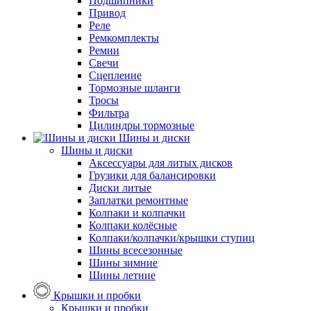
Подшипники
Привод
Реле
Ремкомплекты
Ремни
Свечи
Сцепление
Тормозные шланги
Тросы
Фильтра
Цилиндры тормозные
Шины и диски
Шины и диски
Аксессуары для литых дисков
Грузики для балансировки
Диски литые
Заплатки ремонтные
Колпаки и колпачки
Колпаки колёсные
Колпаки/колпачки/крышки ступиц
Шины всесезонные
Шины зимние
Шины летние
Крышки и пробки
Крышки и пробки