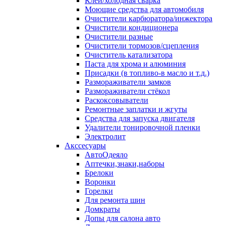
Клей/холодная сварка
Моющие средства для автомобиля
Очистители карбюратора/инжектора
Очистители кондиционера
Очистители разные
Очистители тормозов/сцепления
Очиститель катализатора
Паста для хрома и алюминия
Присадки (в топливо-в масло и т.д.)
Размораживатели замков
Размораживатели стёкол
Раскоксовыватели
Ремонтные заплатки и жгуты
Средства для запуска двигателя
Удалители тонировочной пленки
Электролит
Акссесуары
АвтоОдеяло
Аптечки,знаки,наборы
Брелоки
Воронки
Горелки
Для ремонта шин
Домкраты
Допы для салона авто