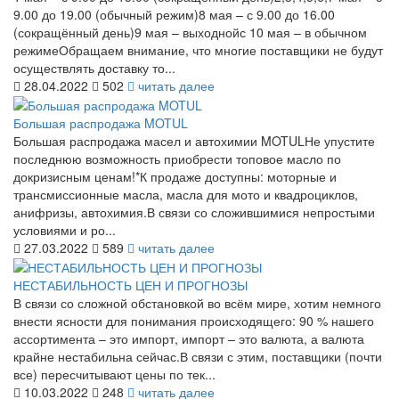
9.00 до 19.00 (обычный режим)8 мая – с 9.00 до 16.00
(сокращённый день)9 мая – выходнойс 10 мая – в обычном
режимеОбращаем внимание, что многие поставщики не будут
осуществлять доставку то...
28.04.2022
502
читать далее
Большая распродажа MOTUL
Большая распродажа масел и автохимии MOTULНе упустите
последнюю возможность приобрести топовое масло по
докризисным ценам!*К продаже доступны: моторные и
трансмиссионные масла, масла для мото и квадроциклов,
анифризы, автохимия.В связи со сложившимися непростыми
условиями и ро...
27.03.2022
589
читать далее
НЕСТАБИЛЬНОСТЬ ЦЕН И ПРОГНОЗЫ
В связи со сложной обстановкой во всём мире, хотим немного
внести ясности для понимания происходящего: 90 % нашего
ассортимента – это импорт, импорт – это валюта, а валюта
крайне нестабильна сейчас.В связи с этим, поставщики (почти
все) пересчитывают цены по тек...
10.03.2022
248
читать далее